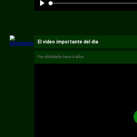
El video importante del dia
Por
eltitobarte
hace 4 años