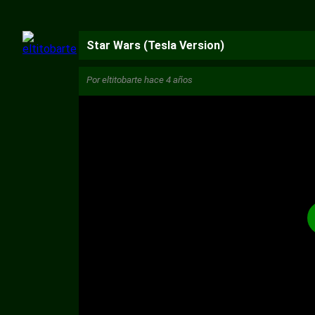
Star Wars (Tesla Version)
Por
eltitobarte
hace 4 años