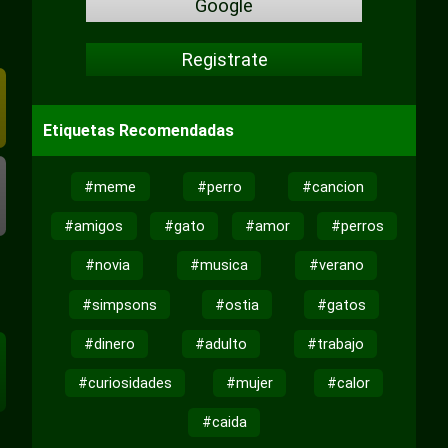
Google
Registrate
Etiquetas Recomendadas
#meme
#perro
#cancion
#amigos
#gato
#amor
#perros
#novia
#musica
#verano
#simpsons
#ostia
#gatos
#dinero
#adulto
#trabajo
#curiosidades
#mujer
#calor
#caida