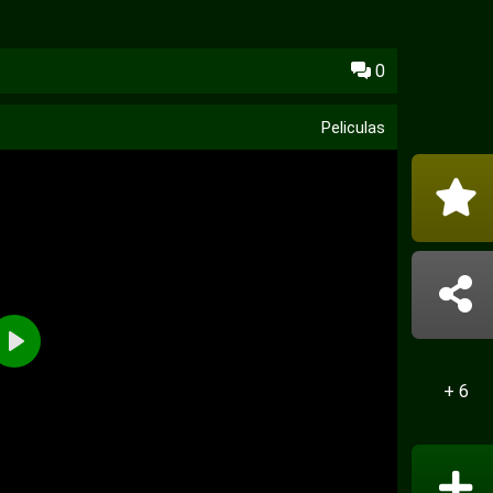
0
Peliculas
+ 6