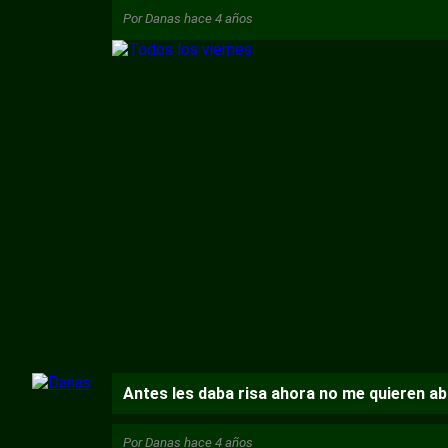
Por
Danas
hace 4 años
Antes les daba risa ahora no me quieren abr
Por
Danas
hace 4 años