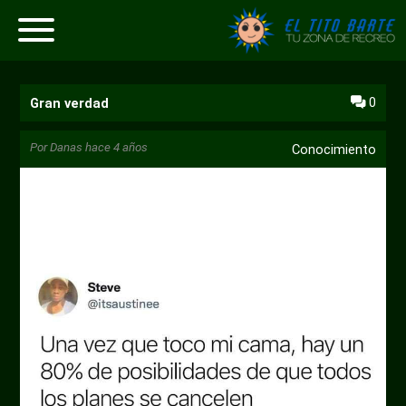
0
Gran verdad
Por
Danas
hace 4 años
Conocimiento