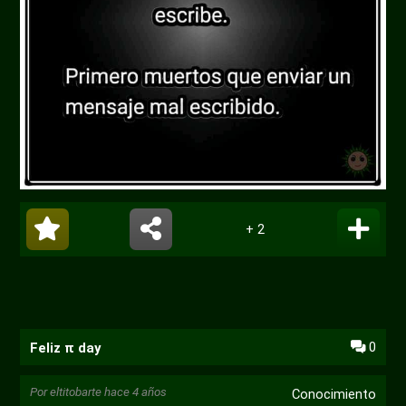
+ 2
0
Feliz π day
Por
eltitobarte
hace 4 años
Conocimiento