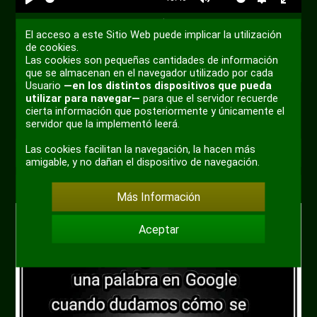
@Tri-line
El acceso a este Sitio Web puede implicar la utilización
de cookies.
Las cookies son pequeñas cantidades de información
+ 2
que se almacenan en el navegador utilizado por cada
Usuario
—en los distintos dispositivos que pueda
utilizar para navegar—
para que el servidor recuerde
cierta información que posteriormente y únicamente el
servidor que la implementó leerá.
Las cookies facilitan la navegación, la hacen más
0
Conocimiento ortográfico
amigable, y no dañan el dispositivo de navegación.
Por
eltitobarte
hace 4 años
Conocimiento
Más Información
Aceptar