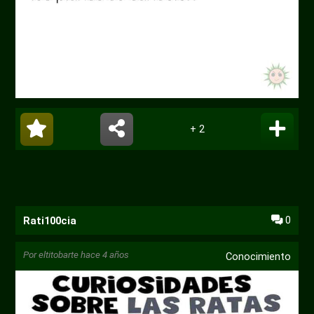
+ 2
0
Rati100cia
Por
eltitobarte
hace 4 años
Conocimiento