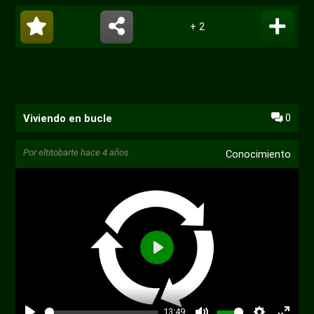
+ 2
0
Viviendo en bucle
Por
eltitobarte
hace 4 años
Conocimiento
13:49