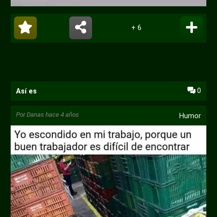
+ 6
0
Así es
Por
Danas
hace 4 años
Humor