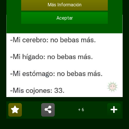
Más Información
Por
eltitobarte
hace 4 años
Humor
Aceptar
+ 6