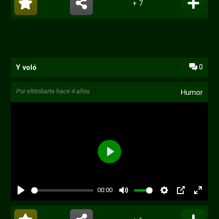
+ 7
0
Y voló
Por
eltitobarte
hace 4 años
Humor
00:00
PIP