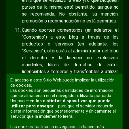
en la que se visualiza la web y/o que bloquean
partes de la misma está permitido, aunque no
se recomienda. No obstante, su mención,
promoción o recomendación no está permitida.
Cuando aportes comentarios (en adelante, el
“Contenido”) a este blog a través de los
productos o servicios (en adelante, los
“Servicios”), otorgarás al administrador del blog
el derecho y la licencia no exclusivos,
mundiales, libres de derechos de autor,
licenciables a terceros y transferibles a utilizar,
alojar, almacenar, guardar en la caché,
El acceso a este Sitio Web puede implicar la utilización
reproducir, publicar, exponer e interpretar (en
de cookies.
Las cookies son pequeñas cantidades de información
público o de otra forma), distribuir, transmitir,
que se almacenan en el navegador utilizado por cada
modificar y adaptar el Contenido (incluyendo,
Usuario
—en los distintos dispositivos que pueda
sin limitación, la realización de dicha adaptación
utilizar para navegar—
para que el servidor recuerde
cierta información que posteriormente y únicamente el
con el objetivo de ajustarlo a los requisitos de
servidor que la implementó leerá.
cualquier red, dispositivo, servicio o medio a
través del cual estén disponibles los Servicios),
Las cookies facilitan la navegación, la hacen más