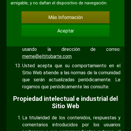
amigable, y no dañan el dispositivo de navegación.
así como a crear obras derivadas del mismo.
Negar y/o cuestionar las normas de la
Más Información
comunidad, no está permitido. La insistencia de
cualquier usuario a este respecto puede llevar a
Aceptar
la cancelación de su cuenta. Cualquier
sugerencia a ese respecto podrá ser remitida
usando la dirección de correo:
meme@eltitobarte.com
.
Usted acepta que su comportamiento en el
Sitio Web atiende a las normas de la comunidad
que serán actualizadas periódicamente. Le
rogamos que periódicamente las consulte.
Propiedad intelectual e industrial del
Sitio Web
La titularidad de los contenidos, respuestas y
comentarios introducidos por los usuarios