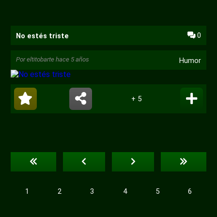
0
No estés triste
Por
eltitobarte
hace 5 años
Humor
+ 5
1
2
3
4
5
6