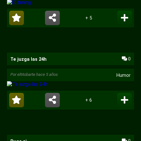
+ 5
0
Te juzga las 24h
Por
eltitobarte
hace 5 años
Humor
+ 6
0