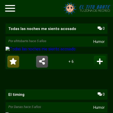
0
Todas las noches me siento acosado
Por
eltitobarte
hace 5 años
Humor
+ 6
0
El timing
Por
Danas
hace 5 años
Humor