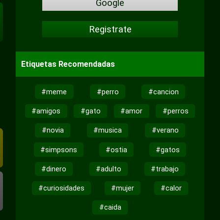
Google
Registrate
Etiquetas Recomendadas
#meme
#perro
#cancion
#amigos
#gato
#amor
#perros
#novia
#musica
#verano
#simpsons
#ostia
#gatos
#dinero
#adulto
#trabajo
#curiosidades
#mujer
#calor
#caida