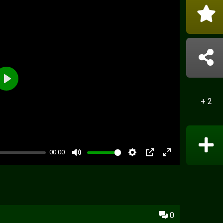
+ 2
00:00
PIP
0