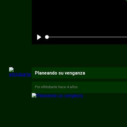
Planeando su venganza
Por
eltitobarte
hace 4 años