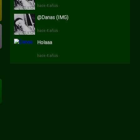
hace 4 años
@Danas (IMG)
hace 4 años
Holaaa
hace 4 años