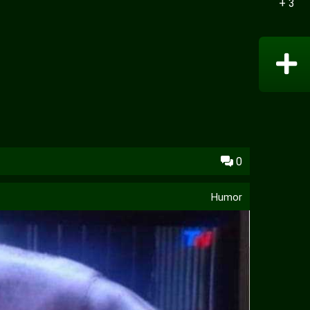
+ 3
0
Humor