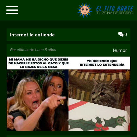
0
Internet lo entiende
Por
eltitobarte
hace 5 años
Humor