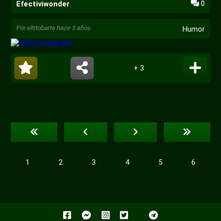
0
Efectiviwonder
Por
eltitobarte
hace 5 años
Humor
+ 3
1
2
3
4
5
6