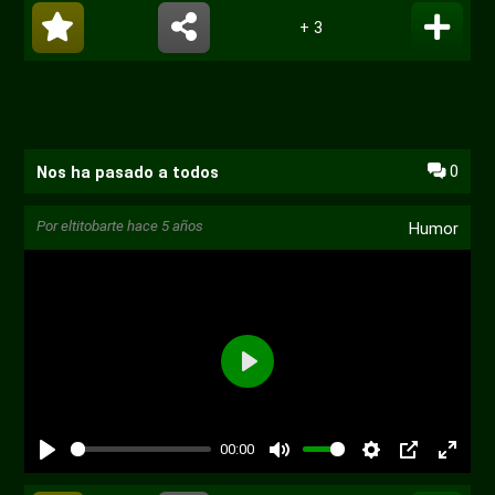
+ 3
0
Nos ha pasado a todos
Por
eltitobarte
hace 5 años
Humor
00:00
PIP