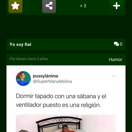
+ 3
0
Yo soy fiel
Por
Danas
hace 5 años
Humor