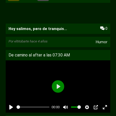
0
Hoy salimos, pero de tranquis...
Por
eltitobarte
hace 4 años
Humor
De camino al after a las 07:30 AM
Reproducir
00:00
Reproducir
Desactivar
Ajustes
PIP
Habili