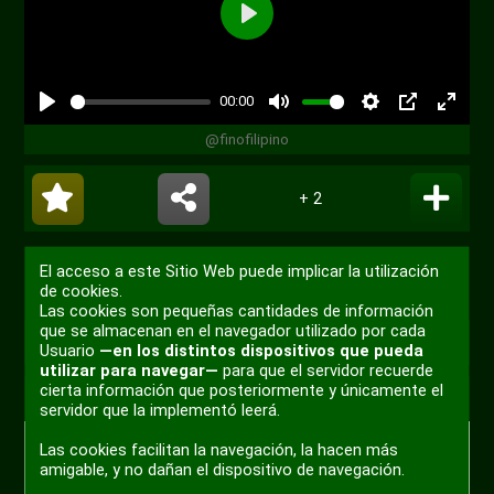
Reproducir
00:00
Reproducir
Desactivar
Ajustes
PIP
Habili
@finofilipino
sonido
pantal
compl
+ 2
El acceso a este Sitio Web puede implicar la utilización
de cookies.
Las cookies son pequeñas cantidades de información
que se almacenan en el navegador utilizado por cada
0
Pos eso...
Usuario
—en los distintos dispositivos que pueda
utilizar para navegar—
para que el servidor recuerde
cierta información que posteriormente y únicamente el
Por
eltitobarte
hace 3 años
Humor
servidor que la implementó leerá.
Las cookies facilitan la navegación, la hacen más
amigable, y no dañan el dispositivo de navegación.