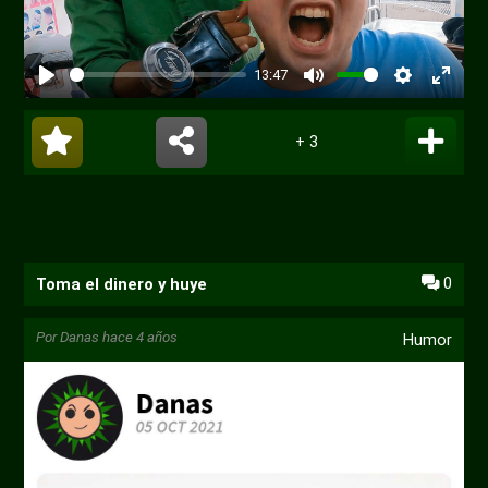
13:47
+ 3
0
Toma el dinero y huye
Por
Danas
hace 4 años
Humor