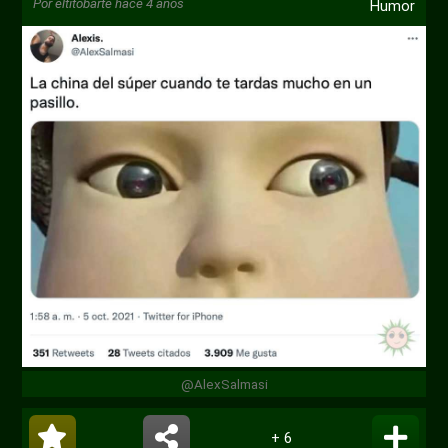
Por
eltitobarte
hace 4 años
Humor
@AlexSalmasi
+ 6