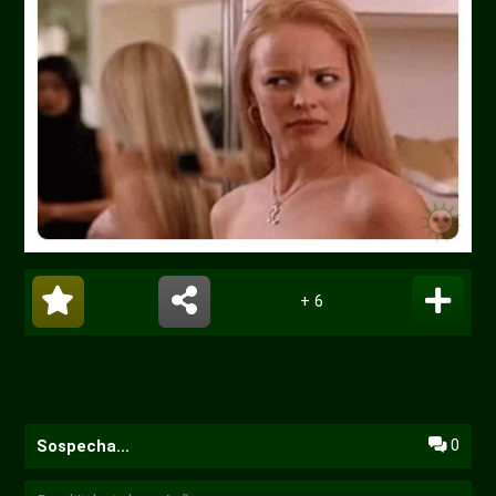
+ 6
0
Sospecha...