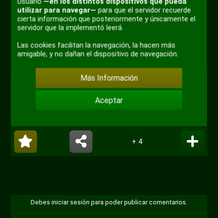
Usuario
—en los distintos dispositivos que pueda
utilizar para navegar—
para que el servidor recuerde
cierta información que posteriormente y únicamente el
servidor que la implementó leerá.
Las cookies facilitan la navegación, la hacen más
amigable, y no dañan el dispositivo de navegación.
00:32
Reproducir
Desactivar
Ajustes
PIP
Habili
Más Información
sonido
pantal
#meme
#neuronas
#tareas
compl
Aceptar
#cancion
#monos
+ 4
Debes iniciar sesión para poder publicar comentarios.