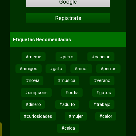
Google
Registrate
Etiquetas Recomendadas
#meme
#perro
#cancion
#amigos
#gato
#amor
#perros
#novia
#musica
#verano
#simpsons
#ostia
#gatos
#dinero
#adulto
#trabajo
#curiosidades
#mujer
#calor
#caida