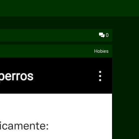
0
Hobies