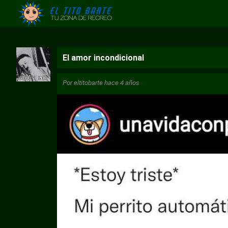
El amor incondicional
Por
eltitobarte
hace 4 años