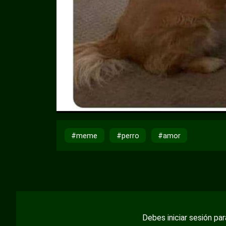
#meme
#perro
#amor
Debes iniciar sesión pa