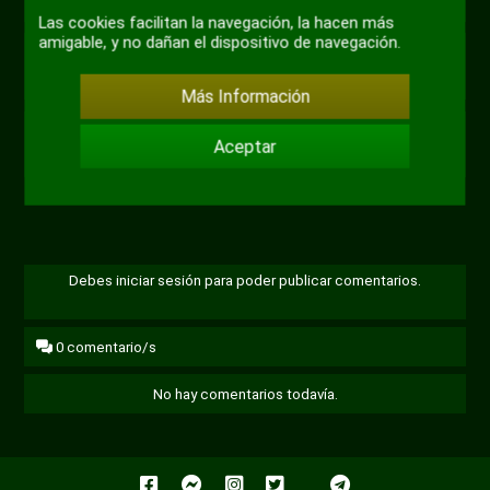
@Kira Sensei
sonido
pantal
Las cookies facilitan la navegación, la hacen más
compl
amigable, y no dañan el dispositivo de navegación.
#japon
#amigos
Más Información
+ 2
Aceptar
Debes iniciar sesión para poder publicar comentarios.
0
comentario/s
No hay comentarios todavía.