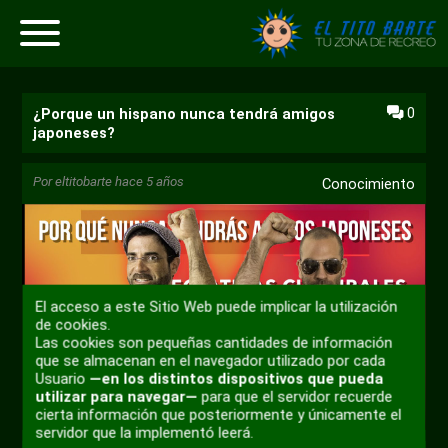
0
¿Porque un hispano nunca tendrá amigos
japoneses?
Por
eltitobarte
hace 5 años
Conocimiento
El acceso a este Sitio Web puede implicar la utilización
de cookies.
Reproducir
Las cookies son pequeñas cantidades de información
que se almacenan en el navegador utilizado por cada
Usuario
—en los distintos dispositivos que pueda
utilizar para navegar—
para que el servidor recuerde
24:07
cierta información que posteriormente y únicamente el
Reproducir
Desactivar
Ajustes
Habili
servidor que la implementó leerá.