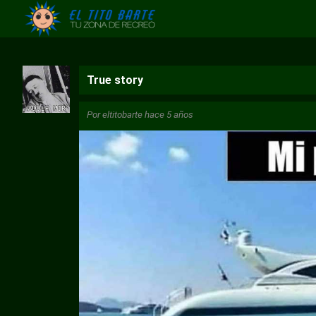
True story
Por
eltitobarte
hace 5 años