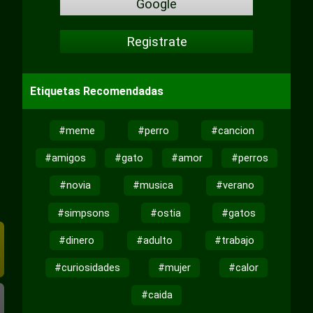
Google
Registrate
Etiquetas Recomendadas
#meme
#perro
#cancion
#amigos
#gato
#amor
#perros
#novia
#musica
#verano
#simpsons
#ostia
#gatos
#dinero
#adulto
#trabajo
#curiosidades
#mujer
#calor
#caida