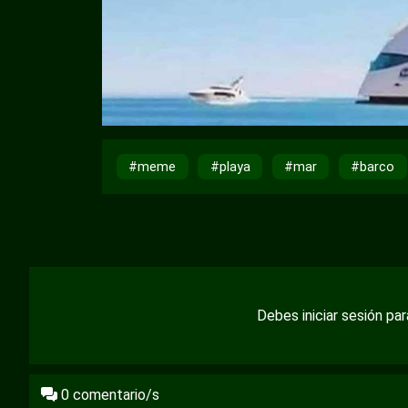
#meme
#playa
#mar
#barco
Debes iniciar sesión pa
0
comentario/s