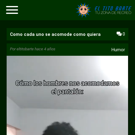
0
Como cada uno se acomode como quiera
Por
eltitobarte
hace 4 años
Humor