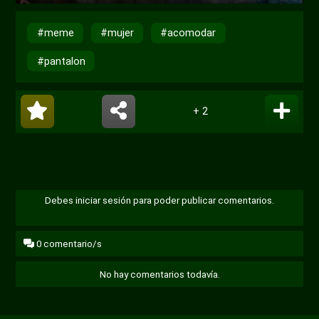
Reproducir
Desactivar
Ajustes
PIP
Habili
sonido
pantal
#meme
#mujer
#acomodar
compl
#pantalon
+ 2
Debes iniciar sesión para poder publicar comentarios.
0
comentario/s
No hay comentarios todavía.