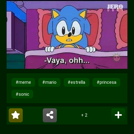
#meme
#mario
#estrella
#princesa
#sonic
+ 2