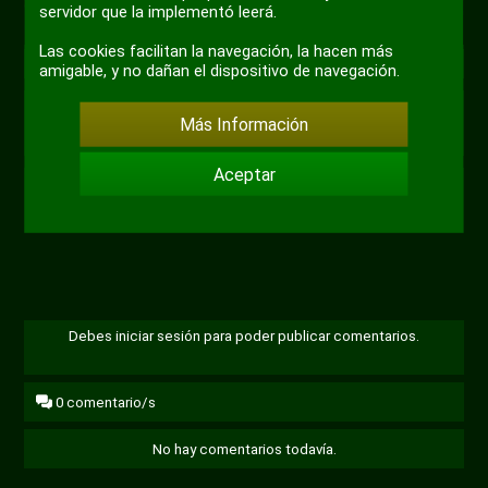
servidor que la implementó leerá.
Las cookies facilitan la navegación, la hacen más
@Monosabio
amigable, y no dañan el dispositivo de navegación.
#meme
#ilusionista
Más Información
Aceptar
+ 4
Debes iniciar sesión para poder publicar comentarios.
0
comentario/s
No hay comentarios todavía.