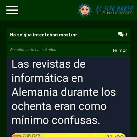
0
No se que intentaban mostrar...
Por
eltitobarte
hace 4 años
Humor