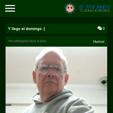
0
Y llego el domingo :(
Por
eltitobarte
hace 4 años
Humor