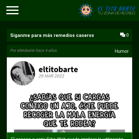
0
Siganme para más remedios caseros
Por
eltitobarte
hace 4 años
Humor