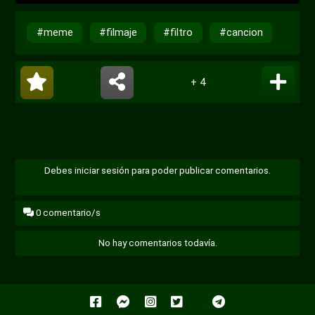
Reproducir
Desactivar
Ajustes
PIP
Habili
sonido
pantal
#meme
#filmaje
#filtro
#cancion
compl
+ 4
Debes iniciar sesión para poder publicar comentarios.
0
comentario/s
No hay comentarios todavía.