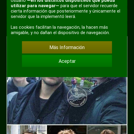
Usuario
—en los distintos dispositivos que pueda
utilizar para navegar—
para que el servidor recuerde
cierta información que posteriormente y únicamente el
Por
eltitobarte
hace 5 años
Humor
servidor que la implementó leerá.
Las cookies facilitan la navegación, la hacen más
En el Piter Parque.
amigable, y no dañan el dispositivo de navegación.
Más Información
Aceptar