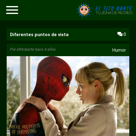
0
Diferentes puntos de vista
Por
eltitobarte
hace 4 años
Humor