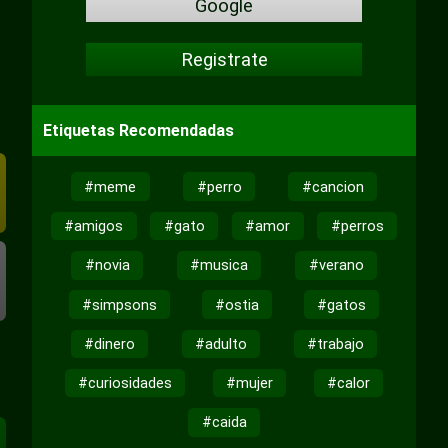
Google
Registrate
Etiquetas Recomendadas
#meme
#perro
#cancion
#amigos
#gato
#amor
#perros
#novia
#musica
#verano
#simpsons
#ostia
#gatos
#dinero
#adulto
#trabajo
#curiosidades
#mujer
#calor
#caida