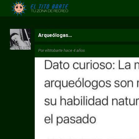
Arqueólogas...
Por
eltitobarte
hace 4 años