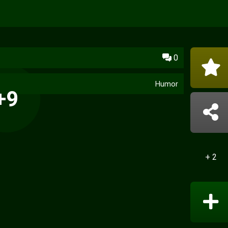
0
Humor
+9
+ 2