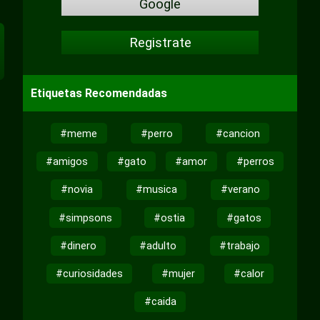
Google
Registrate
Etiquetas Recomendadas
#meme
#perro
#cancion
#amigos
#gato
#amor
#perros
#novia
#musica
#verano
#simpsons
#ostia
#gatos
#dinero
#adulto
#trabajo
#curiosidades
#mujer
#calor
#caida