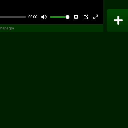
00:00
Desactivar
Ajustes
PIP
Habilitar
manegra
sonido
pantalla
completa