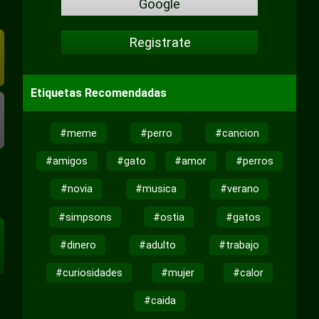
Google
Registrate
Etiquetas Recomendadas
#meme
#perro
#cancion
#amigos
#gato
#amor
#perros
#novia
#musica
#verano
#simpsons
#ostia
#gatos
#dinero
#adulto
#trabajo
#curiosidades
#mujer
#calor
#caida