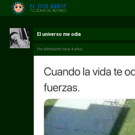
El universo me odia
Por
eltitobarte
hace 4 años