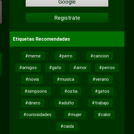
Google
Registrate
Etiquetas Recomendadas
#meme
#perro
#cancion
#amigos
#gato
#amor
#perros
#novia
#musica
#verano
#simpsons
#ostia
#gatos
#dinero
#adulto
#trabajo
#curiosidades
#mujer
#calor
#caida