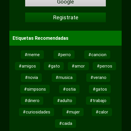
Google
Registrate
Etiquetas Recomendadas
#meme
#perro
#cancion
#amigos
#gato
#amor
#perros
#novia
#musica
#verano
#simpsons
#ostia
#gatos
#dinero
#adulto
#trabajo
#curiosidades
#mujer
#calor
#caida