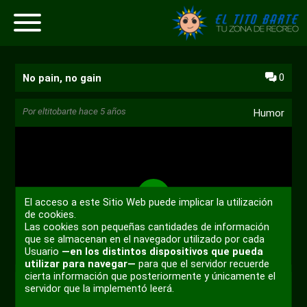
0
No pain, no gain
Por
eltitobarte
hace 5 años
Humor
El acceso a este Sitio Web puede implicar la utilización
Reproducir
de cookies.
Las cookies son pequeñas cantidades de información
que se almacenan en el navegador utilizado por cada
00:00
Usuario
—en los distintos dispositivos que pueda
utilizar para navegar—
para que el servidor recuerde
Reproducir
Desactivar
Ajustes
PIP
Habili
cierta información que posteriormente y únicamente el
sonido
pantal
servidor que la implementó leerá.
+ 2
compl