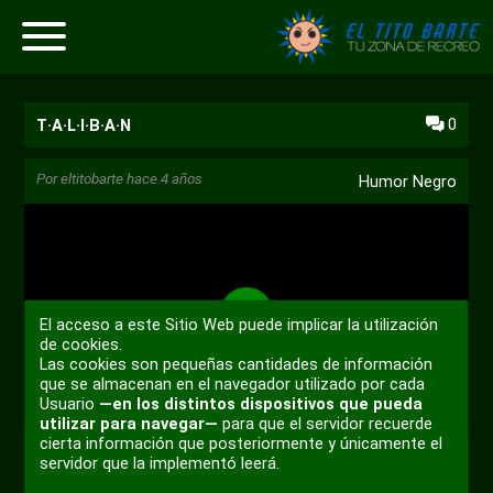
0
T·A·L·I·B·A·N
Por
eltitobarte
hace 4 años
Humor Negro
El acceso a este Sitio Web puede implicar la utilización
Reproducir
de cookies.
Las cookies son pequeñas cantidades de información
que se almacenan en el navegador utilizado por cada
00:00
Usuario
—en los distintos dispositivos que pueda
utilizar para navegar—
para que el servidor recuerde
Reproducir
Desactivar
Ajustes
PIP
Habili
cierta información que posteriormente y únicamente el
sonido
pantal
servidor que la implementó leerá.
+ 3
compl