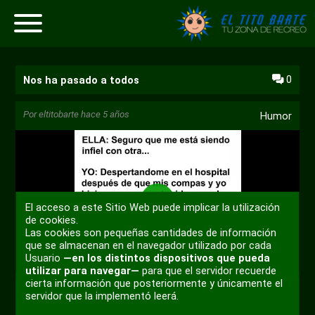
0
Nos ha pasado a todos
Por
eltitobarte
hace 5 años
Humor
El acceso a este Sitio Web puede implicar la utilización
Reproducir
de cookies.
Las cookies son pequeñas cantidades de información
que se almacenan en el navegador utilizado por cada
00:00
Usuario
—en los distintos dispositivos que pueda
utilizar para navegar—
para que el servidor recuerde
Reproducir
Desactivar
Ajustes
PIP
Habili
cierta información que posteriormente y únicamente el
sonido
pantal
servidor que la implementó leerá.
+ 3
compl