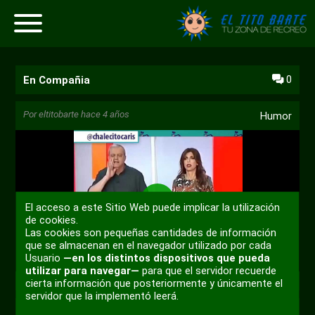
0
En Compañia
Por
eltitobarte
hace 4 años
Humor
El acceso a este Sitio Web puede implicar la utilización
Reproducir
de cookies.
Las cookies son pequeñas cantidades de información
que se almacenan en el navegador utilizado por cada
00:00
Usuario
—en los distintos dispositivos que pueda
utilizar para navegar—
para que el servidor recuerde
Reproducir
Desactivar
Ajustes
PIP
Habili
@Chalecitocaris
cierta información que posteriormente y únicamente el
sonido
pantal
servidor que la implementó leerá.
compl