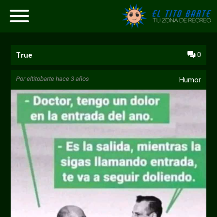
0
True
Por
eltitobarte
hace 3 años
Humor