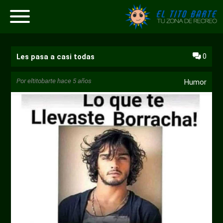
0
Les pasa a casi todas
Por
eltitobarte
hace 5 años
Humor