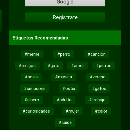
Google
Registrate
Etiquetas Recomendadas
#meme
#perro
#cancion
#amigos
#gato
#amor
#perros
#novia
#musica
#verano
#simpsons
#ostia
#gatos
#dinero
#adulto
#trabajo
#curiosidades
#mujer
#calor
#caida