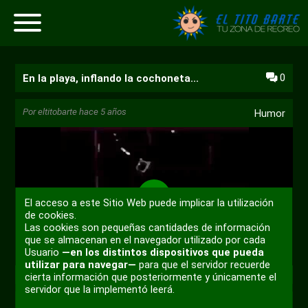
0
En la playa, inflando la cochoneta...
Por
eltitobarte
hace 5 años
Humor
El acceso a este Sitio Web puede implicar la utilización
Reproducir
de cookies.
Las cookies son pequeñas cantidades de información
que se almacenan en el navegador utilizado por cada
00:00
Usuario
—en los distintos dispositivos que pueda
utilizar para navegar—
para que el servidor recuerde
Reproducir
Desactivar
Ajustes
PIP
Habili
@rimanegra
cierta información que posteriormente y únicamente el
sonido
pantal
servidor que la implementó leerá.
compl