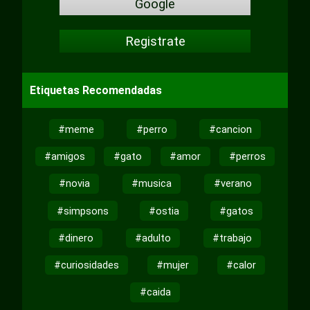
Google
Registrate
Etiquetas Recomendadas
#meme
#perro
#cancion
#amigos
#gato
#amor
#perros
#novia
#musica
#verano
#simpsons
#ostia
#gatos
#dinero
#adulto
#trabajo
#curiosidades
#mujer
#calor
#caida