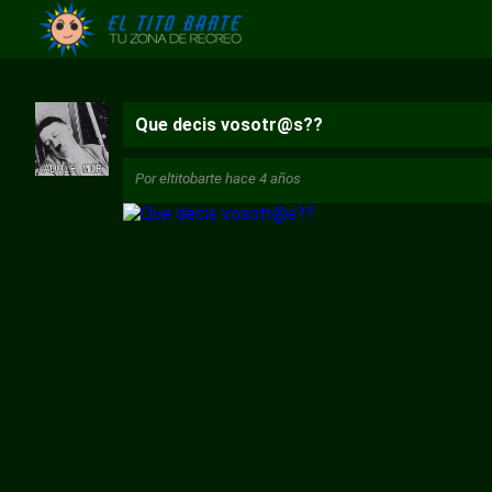
Que decis vosotr@s??
Por
eltitobarte
hace 4 años