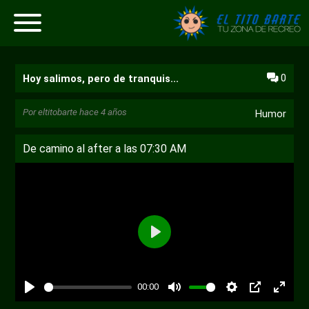
0
Hoy salimos, pero de tranquis...
Por
eltitobarte
hace 4 años
Humor
De camino al after a las 07:30 AM
Reproducir
00:00
Reproducir
Desactivar
Ajustes
PIP
Habili