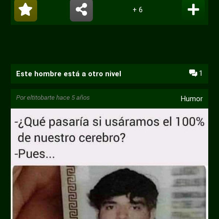
sonido
pantal
+ 6
compl
1
Este hombre está a otro nivel
Por
eltitobarte
hace 5 años
Humor