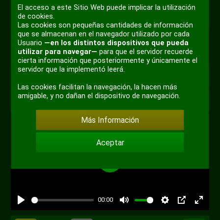
sonido
pantal
El acceso a este Sitio Web puede implicar la utilización
+ 2
de cookies.
compl
Las cookies son pequeñas cantidades de información
que se almacenan en el navegador utilizado por cada
Usuario
—en los distintos dispositivos que pueda
utilizar para navegar—
para que el servidor recuerde
cierta información que posteriormente y únicamente el
servidor que la implementó leerá.
0
Paaaaaa
Las cookies facilitan la navegación, la hacen más
amigable, y no dañan el dispositivo de navegación.
Por
eltitobarte
hace 4 años
Humor
Más Información
Aceptar
Reproducir
00:00
Reproducir
Desactivar
Ajustes
PIP
Habili