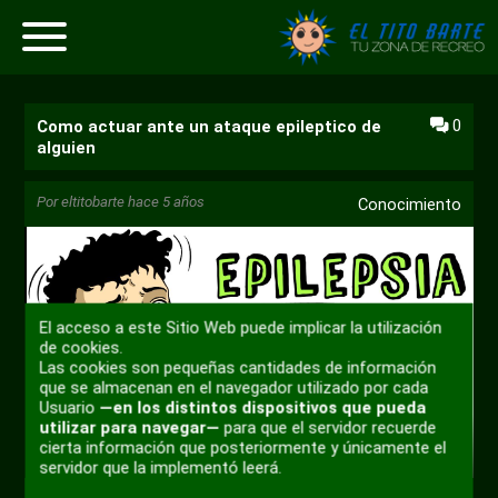
0
Como actuar ante un ataque epileptico de
alguien
Por
eltitobarte
hace 5 años
Conocimiento
El acceso a este Sitio Web puede implicar la utilización
de cookies.
Las cookies son pequeñas cantidades de información
Reproducir
que se almacenan en el navegador utilizado por cada
Usuario
—en los distintos dispositivos que pueda
utilizar para navegar—
para que el servidor recuerde
cierta información que posteriormente y únicamente el
04:57
servidor que la implementó leerá.
Reproducir
Desactivar
Ajustes
Habili
TikTak Draw