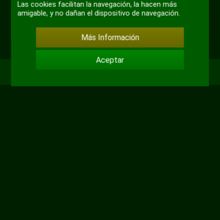
Las cookies facilitan la navegación, la hacen más
sonido
pantal
amigable, y no dañan el dispositivo de navegación.
compl
+ 4
Más Información
Aceptar